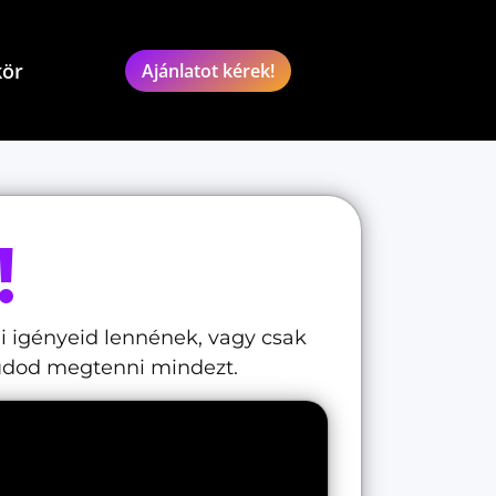
kör
Ajánlatot kérek!
!
i igényeid lennének, vagy csak
 tudod megtenni mindezt.