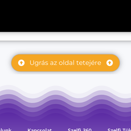
Ugrás az oldal tetejére
lunk
Kapcsolat
Szelfi 360
Szelfi Tü