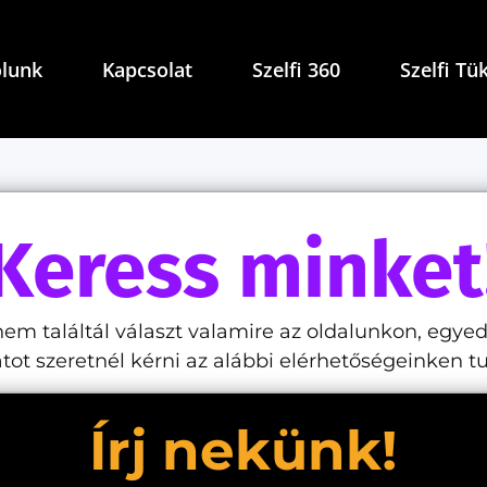
lunk
Kapcsolat
Szelfi 360
Szelfi Tü
Keress minket
m találtál választ valamire az oldalunkon, egyed
tot szeretnél kérni az alábbi elérhetőségeinken
Írj nekünk!