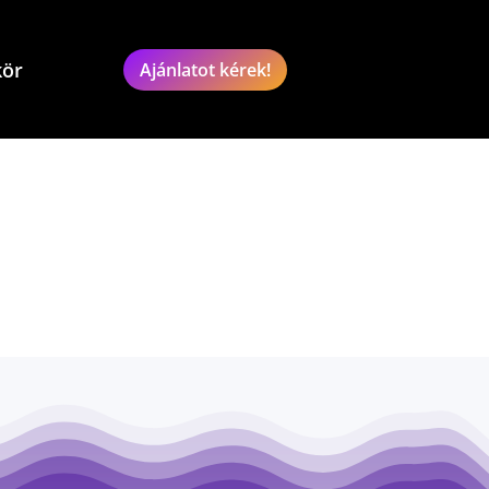
kör
Ajánlatot kérek!