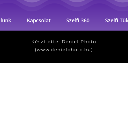
lunk
Kapcsolat
Szelfi 360
Szelfi Tü
Készítette: Deniel Photo
(www.denielphoto.hu)